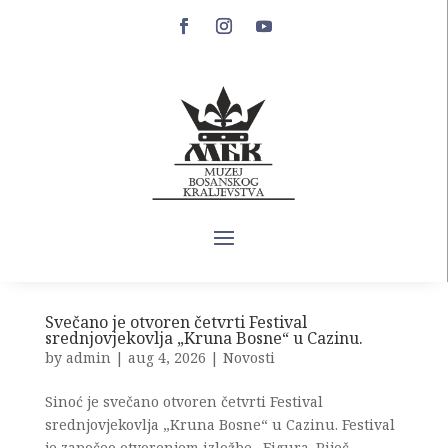
Drugi dan Festivala srednjovjekovlja „Kruna
Bosne“
by
admin
|
aug 5, 2026
|
Uncategorized
Program je otvoren promocijom knjige „Bosna i
Rimska kurija u srednjem vijeku“ autora dr.
Dženana Dautovića, uz učešće promotora i
govornika dr. Nedima Rabića, dr. Adisa Zilića i
Enesa Škrge, koji su kroz zanimljivu diskusiju
publici približili važne teme iz bosanske...
Svečano je otvoren četvrti Festival
srednjovjekovlja „Kruna Bosne“ u Cazinu.
by
admin
|
aug 4, 2026
|
Novosti
Sinoć je svečano otvoren četvrti Festival
srednjovjekovlja „Kruna Bosne“ u Cazinu. Festival
je započeo otvorenjem izložbe „Figura. Riječ.