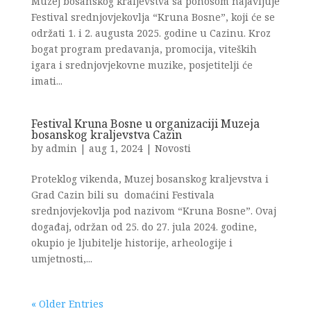
Muzej bosanskog kraljevstva sa ponosom najavljuje
Festival srednjovjekovlja “Kruna Bosne”, koji će se
održati 1. i 2. augusta 2025. godine u Cazinu. Kroz
bogat program predavanja, promocija, viteških
igara i srednjovjekovne muzike, posjetitelji će
imati...
Festival Kruna Bosne u organizaciji Muzeja
bosanskog kraljevstva Cazin
by
admin
|
aug 1, 2024
|
Novosti
Proteklog vikenda, Muzej bosanskog kraljevstva i
Grad Cazin bili su domaćini Festivala
srednjovjekovlja pod nazivom “Kruna Bosne”. Ovaj
događaj, održan od 25. do 27. jula 2024. godine,
okupio je ljubitelje historije, arheologije i
umjetnosti,...
« Older Entries