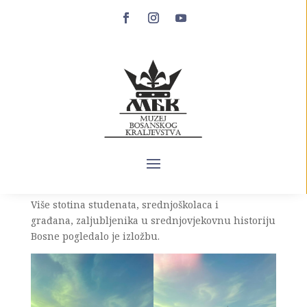
Izložba na kraljevskom
gradu Bobovcu
Na kraljevskom gradu Bobovac 29.10.2022. godine
je postavljena izložbu “Povelja bosanskih vladara i
vlastelina” u organizaciji Muzej bosanskog
kraljevstva a u suradnji sa filmom Bosanski vitez i
Studentskim pohodima.
Više stotina studenata, srednjoškolaca i
građana, zaljubljenika u srednjovjekovnu historiju
Bosne pogledalo je izložbu.