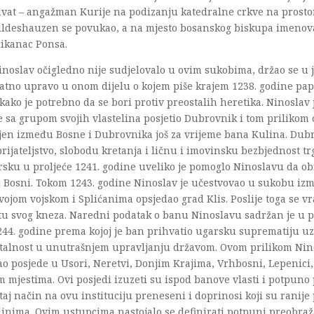
vat – angažman Kurije na podizanju katedralne crkve na prosto
Vildeshauzen se povukao, a na mjesto bosanskog biskupa imenova
ikanac Ponsa.
noslav očigledno nije sudjelovalo u ovim sukobima, držao se u 
vatno upravo u onom dijelu o kojem piše krajem 1238. godine pa
kako je potrebno da se bori protiv preostalih heretika. Ninoslav 
 sa grupom svojih vlastelina posjetio Dubrovnik i tom prilikom
ljen između Bosne i Dubrovnika još za vrijeme bana Kulina. Dub
prijateljstvo, slobodu kretanja i ličnu i imovinsku bezbjednost tr
sku u proljeće 1241. godine uveliko je pomoglo Ninoslavu da ob
j Bosni. Tokom 1243. godine Ninoslav je učestvovao u sukobu izme
svojom vojskom i Splićanima opsjedao grad Klis. Poslije toga se vr
tu svog kneza. Naredni podatak o banu Ninoslavu sadržan je u pov
244. godine prema kojoj je ban prihvatio ugarsku suprematiju 
talnost u unutrašnjem upravljanju državom. Ovom prilikom Nino
o posjede u Usori, Neretvi, Donjim Krajima, Vrhbosni, Lepenici, 
 mjestima. Ovi posjedi izuzeti su ispod banove vlasti i potpuno p
taj način na ovu instituciju preneseni i doprinosi koji su ranije
linima. Ovim ustupcima nastojalo se definirati potpuni preobraž