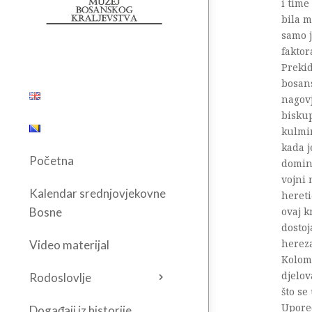
i time
bila m
samo j
faktor
Preki
bosan
nagovj
biskup
kulmin
kada j
Početna
domin
vojni
Kalendar srednjovjekovne
hereti
Bosne
ovaj k
dostoj
hereza
Video materijal
Koloma
djelov
Rodoslovlje
što se
Upored
Događaji iz historije