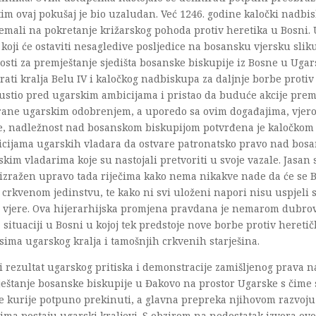
m ovaj pokušaj je bio uzaludan. Već 1246. godine kaločki nadbisk
emali na pokretanje križarskog pohoda protiv heretika u Bosni. U
 koji će ostaviti nesagledive posljedice na bosansku vjersku slik
osti za premještanje sjedišta bosanske biskupije iz Bosne u Ugar
rati kralja Belu IV i kaločkog nadbiskupa za daljnje borbe proti
pustio pred ugarskim ambicijama i pristao da buduće akcije pre
irane ugarskim odobrenjem, a uporedo sa ovim događajima, vjer
e, nadležnost nad bosanskom biskupijom potvrđena je kaločkom 
icijama ugarskih vladara da ostvare patronatsko pravo nad bos
kim vladarima koje su nastojali pretvoriti u svoje vazale. Jasan
izražen upravo tada riječima kako nema nikakve nade da će se B
i crkvenom jedinstvu, te kako ni svi uloženi napori nisu uspjeli 
ći vjere. Ova hijerarhijska promjena pravdana je nemarom dubr
situaciji u Bosni u kojoj tek predstoje nove borbe protiv heretič
sima ugarskog kralja i tamošnjih crkvenih starješina.
i rezultat ugarskog pritiska i demonstracije zamišljenog prava 
ještanje bosanske biskupije u Đakovo na prostor Ugarske s čime
e kurije potpuno prekinuti, a glavna prepreka njihovom razvoj
ćima postaju ugarski kraljevi. S obzirom na nedostatak izvora ov