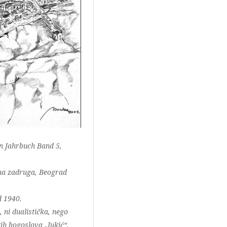
n Jahrbuch Band 5,
vna zadruga, Beograd
d 1940.
ni dualistička, nego
ih bogoslova „Jukić“,