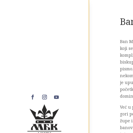
Ba
Ban Ma
koji s
kompli
biskup
pismo,
nekom 
je upu
počet
domin
Već u 
gori p
župe i
banove