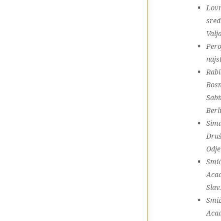
Lovr
sred
Valj
Pero
najs
Rabi
Bosn
Sabi
Berl
Sima
Druš
Odje
Smič
Acad
Slav
Smič
Acad