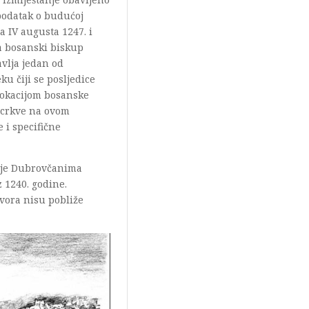
podatak o budućoj
a IV augusta 1247. i
a bosanski biskup
vlja jedan od
u čiji se posljedice
slokacijom bosanske
e crkve na ovom
e i specifične
a je Dubrovčanima
 1240. godine.
zvora nisu pobliže