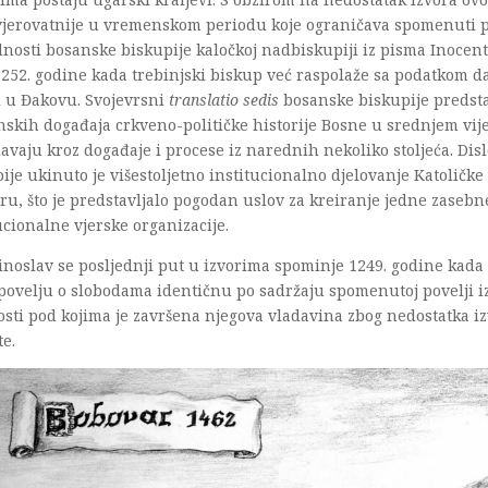
jvjerovatnije u vremenskom periodu koje ograničava spomenuti 
nosti bosanske biskupije kaločkoj nadbiskupiji iz pisma Inocent
252. godine kada trebinjski biskup već raspolaže sa podatkom d
i u Đakovu. Svojevrsni
translatio sedis
bosanske biskupije predsta
skih događaja crkveno-političke historije Bosne u srednjem vijek
avaju kroz događaje i procese iz narednih nekoliko stoljeća. Di
ije ukinuto je višestoljetno institucionalno djelovanje Katoličk
ru, što je predstavljalo pogodan uslov za kreiranje jedne zasebn
ucionalne vjerske organizacije.
inoslav se posljednji put u izvorima spominje 1249. godine kad
povelju o slobodama identičnu po sadržaju spomenutoj povelji iz
sti pod kojima je završena njegova vladavina zbog nedostatka i
e.