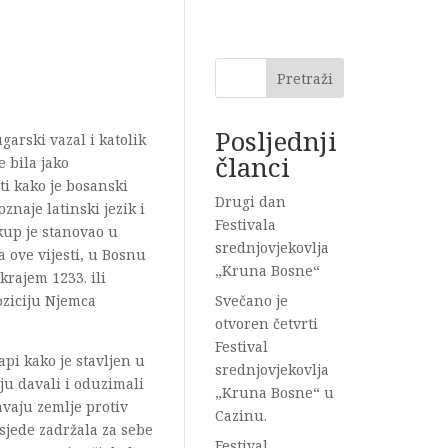
Pretraži
Posljednji
arski vazal i katolik
članci
e bila jako
ti kako je bosanski
Drugi dan
znaje latinski jezik i
Festivala
skup je stanovao u
srednjovjekovlja
a ove vijesti, u Bosnu
„Kruna Bosne“
krajem 1233. ili
oziciju Njemca
Svečano je
otvoren četvrti
Festival
api kako je stavljen u
srednjovjekovlja
ju davali i oduzimali
„Kruna Bosne“ u
avaju zemlje protiv
Cazinu.
osjede zadržala za sebe
Festival