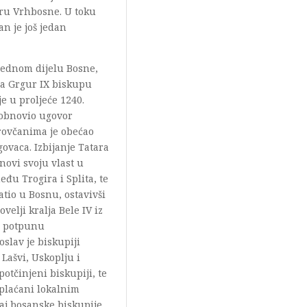
ru Vrhbosne. U toku
n je još jedan
jednom dijelu Bosne,
pa Grgur IX biskupu
je u proljeće 1240.
 obnovio ugovor
rovčanima je obećao
govaca. Izbijanje Tatara
novi svoju vlast u
đu Trogira i Splita, te
atio u Bosnu, ostavivši
elji kralja Bele IV iz
uz potpunu
slav je biskupiji
Lašvi, Uskoplju i
otčinjeni biskupiji, te
 plaćani lokalnim
aj bosanske biskupije,