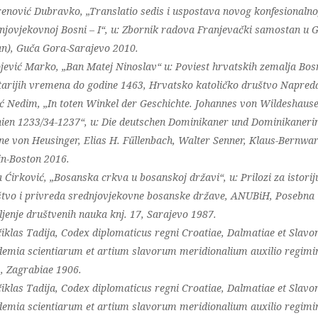
enović Dubravko, „Translatio sedis i uspostava novog konfesionalnog
njovjekovnoj Bosni – I“, u: Zbornik radova Franjevački samostan u G
an), Guča Gora-Sarajevo 2010.
jević Marko, „Ban Matej Ninoslav“ u: Poviest hrvatskih zemalja Bos
tarijih vremena do godine 1463, Hrvatsko katoličko društvo Napred
ć Nedim, „In toten Winkel der Geschichte. Johannes von Wildeshause
ien 1233/34-1237“, u: Die deutschen Dominikaner und Dominikanerinn
ne von Heusinger, Elias H. Fűllenbach, Walter Senner, Klaus-Bernwar
in-Boston 2016.
 Ćirković, „Bosanska crkva u bosanskoj državi“, u: Prilozi za istorij
tvo i privreda srednjovjekovne bosanske države, ANUBiH, Posebna i
ljenje društvenih nauka knj. 17, Sarajevo 1987.
iklas Tadija, Codex diplomaticus regni Croatiae, Dalmatiae et Slavon
emia scientiarum et artium slavorum meridionalium auxilio regimin
., Zagrabiae 1906.
iklas Tadija, Codex diplomaticus regni Croatiae, Dalmatiae et Slavoni
emia scientiarum et artium slavorum meridionalium auxilio regimin