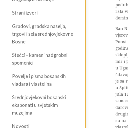
poduh
rata 
Strani izvori
domin
Gradovi, gradska naselja,
Ban Ni
trgovi i sela srednjovjekovne
vjero
Bosne
Ponsi 
godine
Stećci – kameni nadgrobni
sklop
mir i 
spomenici
u Ugar
čitavo
Povelje i pisma bosanskih
je sa 
vladara i vlastelina
u Spli
jula 1
Srednjovjekovni bosanski
samos
eksponati u svjetskim
darova
muzejima
drugim
su na 
Novosti
vlaste