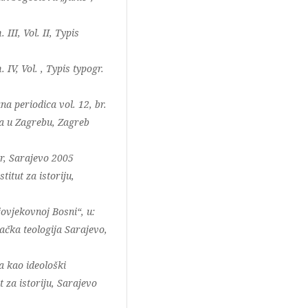
III, Vol. II, Typis
IV, Vol. , Typis typogr.
a periodica vol. 12, br.
ta u Zagrebu, Zagreb
r, Sarajevo 2005
titut za istoriju,
ovjekovnoj Bosni“, u:
čka teologija Sarajevo,
a kao ideološki
ut za istoriju, Sarajevo