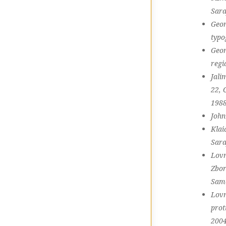
Sara
Geor
typo
Geor
regi
Jali
22, 
1988
John
Klai
Sara
Lovr
Zbor
Sam
Lovr
prot
2004