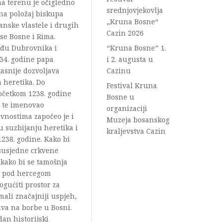
na terenu je očigledno
srednjovjekovlja
 na položaj biskupa
„Kruna Bosne“
anske vlastele i drugih
Cazin 2026
ose Bosne i Rima.
eđu Dubrovnika i
“Kruna Bosne” 1.
34. godine papa
i 2. augusta u
kasnije dozvoljava
Cazinu
 heretika. Do
Festival Kruna
početkom 1238. godine
Bosne u
, te imenovao
organizaciji
nostima započeo je i
Muzeja bosanskog
 suzbijanju heretika i
kraljevstva Cazin
238. godine. Kako bi
o susjedne crkvene
 kako bi se tamošnja
ka pod hercegom
gućiti prostor za
mali značajniji uspjeh,
ziva na borbe u Bosni.
dan historijski