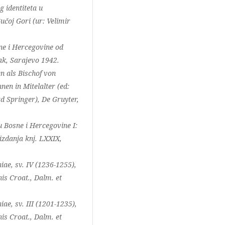
 identiteta u
učoj Gori (ur: Velimir
ne i Hercegovine od
ak, Sarajevo 1942.
n als Bischof von
en in Mitelalter (ed:
d Springer), De Gruyter,
u Bosne i Hercegovine I:
zdanja knj. LXXIX,
iae, sv. IV (1236-1255),
is Croat., Dalm. et
ae, sv. III (1201-1235),
is Croat., Dalm. et