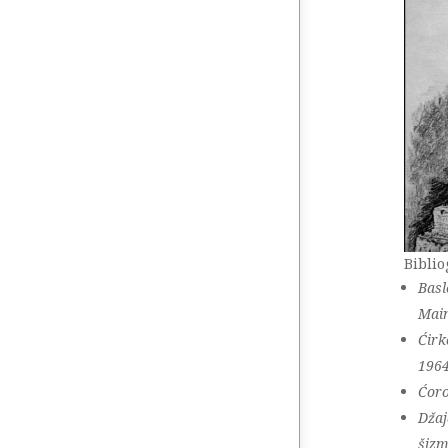
Biblio
Basl
Main
Ćirk
196
Ćoro
Džaj
šizm