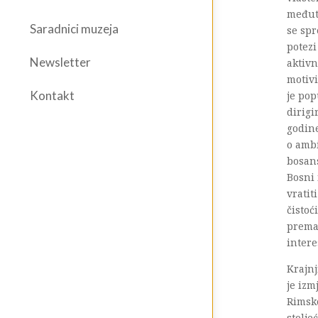
međuti
Saradnici muzeja
se spr
potezi
Newsletter
aktivn
motivi
Kontakt
je po
dirig
godin
o amb
bosans
Bosni 
vratit
čisto
prema 
intere
Krajnj
je izm
Rimsk
stolje