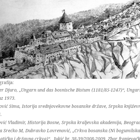
grafija:
er Djuro, „Ungarn und das bosnische Bistum (1181/85-1247)“, Ungar
z 1973.
ović Sima, Istorija srednjovekovne bosanske države, Srpska knjiže
4.
vić Vladimir, Historija Bosne, Srpska kraljevska akademija, Beogra
a Srećko M, Dubravko Lovrenović, „Crkva bosanska (Ni bogumilska, 
atička i državna crkva)“, Jukić br. 38-39/2008-2009, Zbor franjevačk