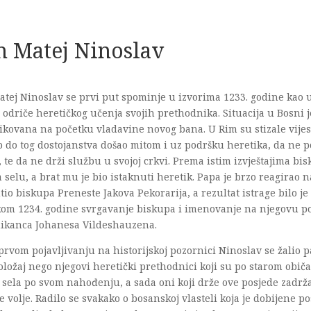
n Matej Ninoslav
tej Ninoslav se prvi put spominje u izvorima 1233. godine kao ug
e odriče heretičkog učenja svojih prethodnika. Situacija u Bosni j
kovana na početku vladavine novog bana. U Rim su stizale vijes
 do tog dostojanstva došao mitom i uz podršku heretika, da ne po
 te da ne drži službu u svojoj crkvi. Prema istim izvještajima bi
selu, a brat mu je bio istaknuti heretik. Papa je brzo reagirao n
tio biskupa Preneste Jakova Pekorarija, a rezultat istrage bilo je 
kom 1234. godine svrgavanje biskupa i imenovanje na njegovu p
ikanca Johanesa Vildeshauzena.
prvom pojavljivanju na historijskoj pozornici Ninoslav se žalio p
oložaj nego njegovi heretički prethodnici koji su po starom običa
 sela po svom nahođenju, a sada oni koji drže ove posjede zadrž
 volje. Radilo se svakako o bosanskoj vlasteli koja je dobijene p