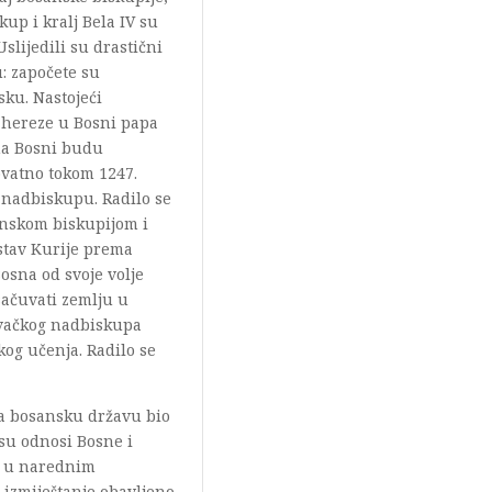
up i kralj Bela IV su
slijedili su drastični
u: započete su
sku. Nastojeći
v hereze u Bosni papa
ma Bosni budu
ovatno tokom 1247.
nadbiskupu. Radilo se
anskom biskupijom i
 stav Kurije prema
osna od svoje volje
sačuvati zemlju u
ovačkog nadbiskupa
kog učenja. Radilo se
na bosansku državu bio
 su odnosi Bosne i
u u narednim
o izmiještanje obavljeno