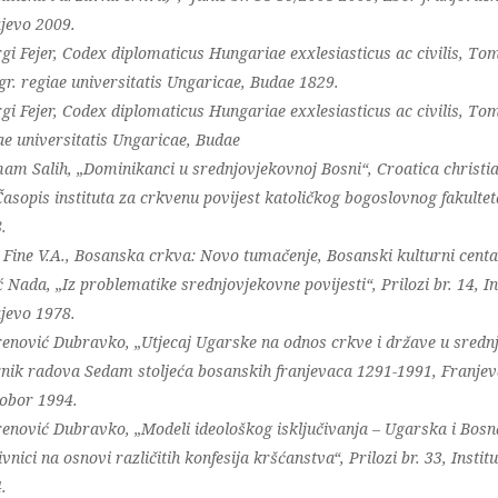
jevo 2009.
gi Fejer, Codex diplomaticus Hungariae exxlesiasticus ac civilis, Tom. 
gr. regiae universitatis Ungaricae, Budae 1829.
gi Fejer, Codex diplomaticus Hungariae exxlesiasticus ac civilis, Tom. 
ae universitatis Ungaricae, Budae
mam Salih, „Dominikanci u srednjovjekovnoj Bosni“, Croatica christian
Časopis instituta za crkvenu povijest katoličkog bogoslovnog fakulte
.
 Fine V.A., Bosanska crkva: Novo tumačenje, Bosanski kulturni centa
ć Nada, „Iz problematike srednjovjekovne povijesti“, Prilozi br. 14, Ins
jevo 1978.
enović Dubravko, „Utjecaj Ugarske na odnos crkve i države u srednj
nik radova Sedam stoljeća bosanskih franjevaca 1291-1991, Franjeva
obor 1994.
enović Dubravko, „Modeli ideološkog isključivanja – Ugarska i Bosn
ivnici na osnovi različitih konfesija kršćanstva“, Prilozi br. 33, Instit
.