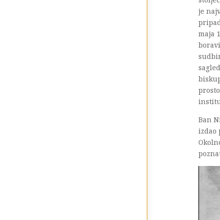
je na
pripad
maja 1
borav
sudbin
sagled
biskup
prosto
instit
Ban N
izdao 
Okolno
poznat