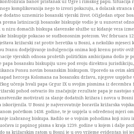
 kontrolirala banov pristanak uz Ugre i rimskog papu. Situacija 
nogo komplikovanija nego to izvori pokazuju, a dolazak stranca
e dodatno uznemirio bosanski vjerski život. Očigledan otpor bos
a prema latinizaciji bosanske biskupije vodio je u sunovrat odn
d u nizu domaćih biskupa slavenske službe uz kidanje veza izm
ske biskupije pokazao se sudbonosnim potezom. Već februara 12
eštava križarski rat protiv heretika u Bosni, a nekoliko mjeseci 
u Ivanu dodjeljivanje indulgencija onima koji krenu protiv ovih
acije vjerskih odnosa prožetih političkim ambicijama došlo je 
e papa bosansku biskupiju uzeo pod svoju direktnu jurisdikciju
ikanca Ponsu novim bosanskim biskupom. Uporedo sa ovim aktiv
 napad hercega Kolomana na bosansku državu, njegove uspjehe u
čkog učenja hvali papa Grgur IX u svojim pismima iz decembra 1
rižarski pohod ostvario što značajnije rezultate papa je nastoja
anstvenike motivirati za slanje dodatnih križara i novca u Bosni
 iskorijenila. U Bosni je najverovatnije boravila križarska vojs
nom početkom 1438. godine, te je uspjela u određenoj mjeri omo
anje izabranog biskupa. Radilo se o vojnim pohodima koji nisu i
 uočava iz papinog pisma s kraja 1239. godine u kojem i dalje po
o sa križarskim ratom u Bosni je u ovo vrijeme evidentan još je