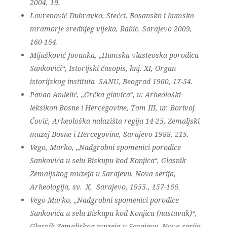
2004, 19.
Lovrenović Dubravko, Stećci. Bosansko i humsko
mramorje srednjeg vijeka, Rabic, Sarajevo 2009,
160-164.
Mijušković Jovanka, „Humska vlasteoska porodica
Sankovići“, Istorijski časopis, knj. XI, Organ
istorijskog instituta SANU, Beograd 1960, 17-54.
Pavao Anđelić, „Grčka glavica“, u: Arheološki
leksikon Bosne i Hercegovine, Tom III, ur. Borivoj
Čović, Arheološka nalazišta regija 14-25, Zemaljski
muzej Bosne i Hercegovine, Sarajevo 1988, 215.
Vego, Marko, „Nadgrobni spomenici porodice
Sankovića u selu Biskupu kod Konjica“, Glasnik
Zemaljskog muzeja u Sarajevu, Nova serija,
Arheologija, sv. X, Sarajevo, 1955., 157-166.
Vego Marko, „Nadgrobni spomenici porodice
Sankovića u selu Biskupu kod Konjica (nastavak)“,
Glasnik Zemaljskog muzeja u Sarajevu, Nova serija,