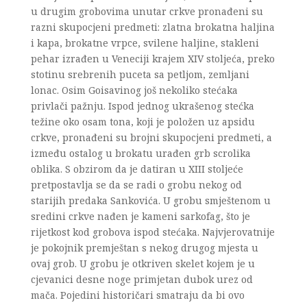
u drugim grobovima unutar crkve pronađeni su
razni skupocjeni predmeti: zlatna brokatna haljina
i kapa, brokatne vrpce, svilene haljine, stakleni
pehar izrađen u Veneciji krajem XIV stoljeća, preko
stotinu srebrenih puceta sa petljom, zemljani
lonac. Osim Goisavinog još nekoliko stećaka
privlači pažnju. Ispod jednog ukrašenog stećka
težine oko osam tona, koji je položen uz apsidu
crkve, pronađeni su brojni skupocjeni predmeti, a
između ostalog u brokatu urađen grb scrolika
oblika. S obzirom da je datiran u XIII stoljeće
pretpostavlja se da se radi o grobu nekog od
starijih predaka Sankovića. U grobu smještenom u
sredini crkve nađen je kameni sarkofag, što je
rijetkost kod grobova ispod stećaka. Najvjerovatnije
je pokojnik premještan s nekog drugog mjesta u
ovaj grob. U grobu je otkriven skelet kojem je u
cjevanici desne noge primjetan dubok urez od
mača. Pojedini historičari smatraju da bi ovo