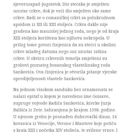
sjeverozapad-jugoistok. Dio stećaka je smješten
unutar crkve, dok je veći dio smješten oko same
crkve. Radi se o romaničkoj crkvi sa polukružnom
apsidom iz XII ili XIII stoljeća. Crkva dakle nije
građena kao mauzolej jednog roda, nego je od kraja
XIII stoljeća korištena kao njihova nekropola. U
prilog tome govori činjenica da su stećci u okolini
crkve mlađeg datuma nego oni unutar zidina
crkve. U okviru crkvenih temelja smješteni su
grobovi poznatog bosanskog vlastelinskog roda
Sankovića. Ova činjenica je otvorila pitanje vjerske
opredijeljenosti vlastele Sankovića.
Na jednom visokom sanduku bez ornamenata se
nalazi epitaf u kojem je navedeno ime Goisave,
supruge vojvode Radiča Sankovića, kćerke Jurja
Balšića iz Zete. Sahranjena je krajem 1398. godine.
U njenom grobu je pronađen dubrovački dinar, 14
kovanica iz Venecije, Verone i Mantove koje potiču
s kraja XIII i početka XIV stoljeća, te svilene vrpce. I