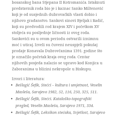
bosanskog bana Stjepana II Kotromanića. Istaknuti
predstavnik roda bio je i kaznac Sanko Miltenović
koji je od susjednih dubrovačkih vlasti dobio i
njihovo građanstvo. Sankovi sinovi Bjeljak i Radič,
koji su predvodili rod krajem XIV i početkom XV
stoljeća su posljednje ličnosti iz ovog roda.
Sankovići su u ovom periodu ostvarili iznimnu
moć i uticaj. Izveli su čuveni neuspjeli pokušaj
prodaje Konavala Dubrovčanima 1391. godine što
je označilo početak kraja ovog roda. Centar
njihovih posjeda nalazio se upravo kod Konjica u
Zaboranima u blizini nekropole u Biskupu.
Izvori i literatura:
Bešlagić Šefik, Stećci – kultura i umjetnost, Veselin
Masleša, Sarajevo 1982, 52, 116, 250, 325, 511.
Bešlagić Šefik, Stećci. Kataloško-topografski
pregled, Veselin Masleša, Sarajevo 1971, 334.
Bešlagić Šefik, Leksikon stećaka, Svjetlost, Sarajevo