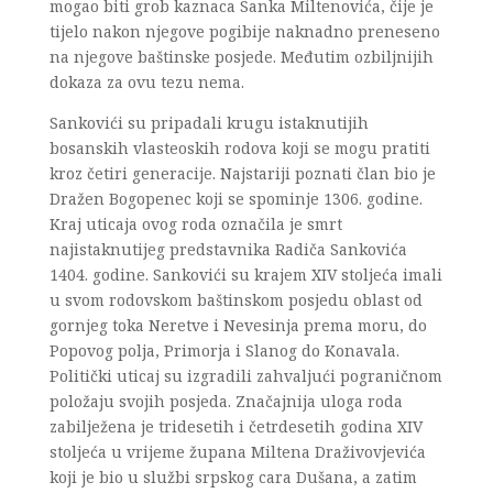
mogao biti grob kaznaca Sanka Miltenovića, čije je
tijelo nakon njegove pogibije naknadno preneseno
na njegove baštinske posjede. Međutim ozbiljnijih
dokaza za ovu tezu nema.
Sankovići su pripadali krugu istaknutijih
bosanskih vlasteoskih rodova koji se mogu pratiti
kroz četiri generacije. Najstariji poznati član bio je
Dražen Bogopenec koji se spominje 1306. godine.
Kraj uticaja ovog roda označila je smrt
najistaknutijeg predstavnika Radiča Sankovića
1404. godine. Sankovići su krajem XIV stoljeća imali
u svom rodovskom baštinskom posjedu oblast od
gornjeg toka Neretve i Nevesinja prema moru, do
Popovog polja, Primorja i Slanog do Konavala.
Politički uticaj su izgradili zahvaljući pograničnom
položaju svojih posjeda. Značajnija uloga roda
zabilježena je tridesetih i četrdesetih godina XIV
stoljeća u vrijeme župana Miltena Draživovjevića
koji je bio u službi srpskog cara Dušana, a zatim