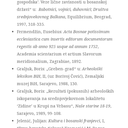
gospodska’. Veze lične zavisnosti u bosanskoj
državi“ u:
Rabotnici, vojnici, duhovnici
;
Društva
srednjovekovnog Balkana
, Equilibrium, Beograd,
1997, 318-335.
Fermendžin, Eusebius:
Acta Bosnae potissimum
ecclesiastica cum insertis editorum
documentorum
regestis ab anno 925 usque ad annum 1752
,
Academia scientarium et artium Slavorum
meridionalium, Zagrabiae, 1892.
Graljuk, Boris: „Greben-grad“ u:
Arheološki
leksikon BiH
, II, (ur. Borivoj Čović), Zemaljski
muzej BiH, Sarajevo, 1988, 130.
Graljuk, Boris: „Rezultati (pokusnih) arheoloških
iskopavanja na srednjovjekovnom lokalitetu
‘Zidine’ u Krupi na Vrbasu“,
Naše starine 18-19
,
Sarajevo, 1989, 99-108.
Jelenić, Julijan:
Kultura i bosanski franjevci
, I,