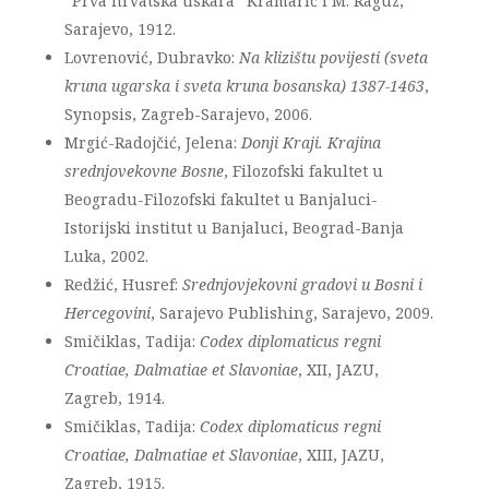
“Prva hrvatska tiskara” Kramarić i M. Raguz,
Sarajevo, 1912.
Lovrenović, Dubravko:
Na klizištu povijesti (sveta
kruna ugarska i sveta kruna bosanska) 1387-1463
,
Synopsis, Zagreb-Sarajevo, 2006.
Mrgić-Radojčić, Jelena:
Donji Kraji. Krajina
srednjovekovne Bosne
, Filozofski fakultet u
Beogradu-Filozofski fakultet u Banjaluci-
Istorijski institut u Banjaluci, Beograd-Banja
Luka, 2002.
Redžić, Husref:
Srednjovjekovni gradovi u Bosni i
Hercegovini
, Sarajevo Publishing, Sarajevo, 2009.
Smičiklas, Tadija:
Codex diplomaticus regni
Croatiae, Dalmatiae et Slavoniae
, XII, JAZU,
Zagreb, 1914.
Smičiklas, Tadija:
Codex diplomaticus regni
Croatiae, Dalmatiae et Slavoniae
, XIII, JAZU,
Zagreb, 1915.