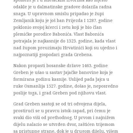
odakle je u dalmatinske gradove dolazila radna
snaga. U upravnom smislu pripadao je župi
Zemljanik koju je još ban Prijezda I 1287. godine
poklonio svojoj kćerci i zetu koji je bio član
plemićke porodice Babonića. Vlast Babonića
potrajala je najkasnije do 1323. godine, kada vlast
nad župom preuzimaju Hrvatinići koji su ujedno i
najpoznatiji gospodari grada Grebena.
Nakon propasti bosanske države 1463. godine
Greben je ušao u sastav Jajačke banovine koja je
formirana godinu kasnije. Uslijed pada Jajca u
ruke Osmanlija 1527. godine, došao je, neposredno
poslije toga, i grad Greben pod njihovu vlast.
Grad Greben sastoji se od tri odvojena dijela,
prostirući se u pravcu istok-zapad, pri čemu je
svaki dio viši od prethodnog. U prvom i najnižem
dijelu nalazio se utvrđen dvor, zaštićen trijemom
sa pristupne strane, dok je u drugom dijelu, višem