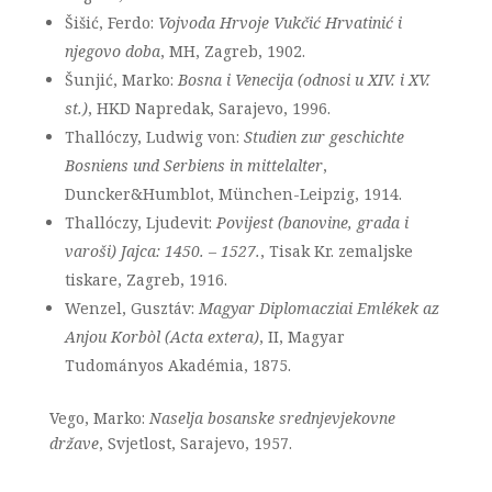
Šišić, Ferdo:
Vojvoda Hrvoje Vukčić Hrvatinić i
njegovo doba
, MH, Zagreb, 1902.
Šunjić, Marko:
Bosna i Venecija (odnosi u XIV. i XV.
st.)
, HKD Napredak, Sarajevo, 1996.
Thallóczy, Ludwig von:
Studien zur geschichte
Bosniens und Serbiens in mittelalter
,
Duncker&Humblot, München-Leipzig, 1914.
Thallóczy, Ljudevit:
Povijest (banovine, grada i
varoši) Jajca: 1450. – 1527.
, Tisak Kr. zemaljske
tiskare, Zagreb, 1916.
Wenzel, Gusztáv:
Magyar Diplomacziai
Emlékek az
Anjou Korbòl (Acta extera)
, II, Magyar
Tudományos Akadémia, 1875.
Vego, Marko:
Naselja bosanske srednjevjekovne
države
, Svjetlost, Sarajevo, 1957.