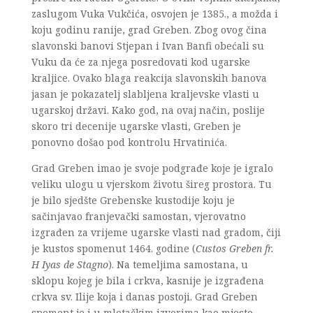
zaslugom Vuka Vukčića, osvojen je 1385., a možda i
koju godinu ranije, grad Greben. Zbog ovog čina
slavonski banovi Stjepan i Ivan Banfi obećali su
Vuku da će za njega posredovati kod ugarske
kraljice. Ovako blaga reakcija slavonskih banova
jasan je pokazatelj slabljena kraljevske vlasti u
ugarskoj državi. Kako god, na ovaj način, poslije
skoro tri decenije ugarske vlasti, Greben je
ponovno došao pod kontrolu Hrvatinića.
Grad Greben imao je svoje podgrađe koje je igralo
veliku ulogu u vjerskom životu šireg prostora. Tu
je bilo sjedšte Grebenske kustodije koju je
sačinjavao franjevački samostan, vjerovatno
izgrađen za vrijeme ugarske vlasti nad gradom, čiji
je kustos spomenut 1464. godine (
Custos Greben fr.
H Iyas de Stagno
). Na temeljima samostana, u
sklopu kojeg je bila i crkva, kasnije je izgrađena
crkva sv. Ilije koja i danas postoji. Grad Greben
spoment je i u mletačkim izvorima kao mjesto