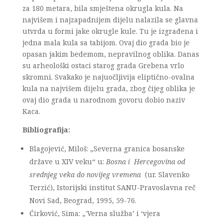
za 180 metara, bila smještena okrugla kula. Na
najvišem i najzapadnijem dijelu nalazila se glavna
utvrda u formi jake okrugle kule. Tu je izgrađena i
jedna mala kula sa tabijom. Ovaj dio grada bio je
opasan jakim bedemom, nepravilnog oblika. Danas
su arheološki ostaci starog grada Grebena vrlo
skromni. Svakako je najuočljivija eliptično-ovalna
kula na najvišem dijelu grada, zbog čijeg oblika je
ovaj dio grada u narodnom govoru dobio naziv
Kaca.
Bibliografija:
Blagojević, Miloš: „Severna granica bosanske
države u XIV veku“ u:
Bosna i
Hercegovina od
srednjeg veka do novijeg vremena
(ur. Slavenko
Terzić), Istorijski institut SANU-Pravoslavna reč
Novi Sad, Beograd, 1995, 59-76.
Ćirković, Sima: „'Verna služba’ i ‘vjera