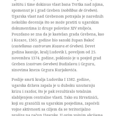
zaštitu i time dokinuo vlast bana Tvrtka nad njima,
spomenut je i grad Greben (
nobilibus de Greben
).
Ugarska vlast nad Grebenom potrajala je narednih
nekoliko decenija što se može pratiti u ugarskim
dokumentima iz druge polovine XIV stoljeća.
Pouzdano se zna da je kastelan grada Grebena, kao
i Kozare, 1365. godine bio sanski župan Bakoč
(
castellanus castrorum Kozara et Greben
). Devet
godina kasnije, kralj Ludovik I, poveljom od 25.
novembra 1374. godine, poklonio je u posjed grad
Greben (
castrum Gereben
) Budislavu i Grguru,
sinovima kneza Grgura Kurjakovića.
Poslije smrti kralja Ludovika I 1382. godine,
ugarska država zapala je u duboku unutarnju
krizu i razdor, što je pak rezultiralo totalnim
slabljenjem centralne vlasti. Tako su Hrvatinići,
koji su graničili sa ugarskim posjedima, započeli
vojne aktivnosti sa ciljem da se teritorijalno
prošire na račun Ugarske. U ovim vojnim akcijama,