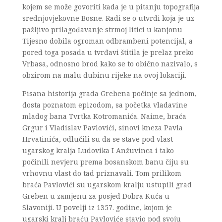
kojem se može govoriti kada je u pitanju topografija
srednjovjekovne Bosne. Radi se o utvrdi koja je uz
pažljivo prilagođavanje strmoj litici u kanjonu
Tijesno dobila ogroman odbrambeni potencijal, a
pored toga posada u tvrđavi štitila je prelaz preko
Vrbasa, odnosno brod kako se to obično nazivalo, s
obzirom na malu dubinu rijeke na ovoj lokaciji.
Pisana historija grada Grebena počinje sa jednom,
dosta poznatom epizodom, sa početka vladavine
mladog bana Tvrtka Kotromanića. Naime, braća
Grgur i Vladislav Pavlovići, sinovi kneza Pavla
Hrvatinića, odlučili su da se stave pod vlast
ugarskog kralja Ludovika I Anžuvinca i tako
počinili nevjeru prema bosanskom banu čiju su
vrhovnu vlast do tad priznavali. Tom prilikom
braća Pavlovići su ugarskom kralju ustupili grad
Greben u zamjenu za posjed Dobra Kuća u
Slavoniji. U povelji iz 1357. godine, kojom je
ugarski kralj braću Pavloviće stavio pod svoju