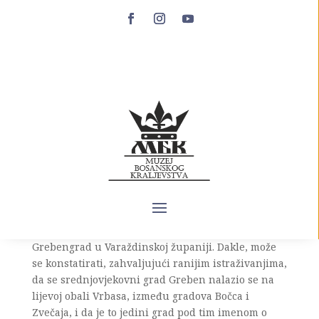
Greben
Srednjovjekovna historija grada Grebena dugo
vremena bila je u historiografiji predmet
pogrešnih pretpostavki vezanih za njegovu
identifikaciju i ubikaciju. Ove zablude kretale su se
od toga da se govorilo o dva Grebena u Bosni,
jedan u dolini Vrbasa i jedan kod Glamoča, do toga
da se iščitavanjem izvorne građe pisana historija
grada pomjerala sve do XII stoljeća ne uviđajući da
se ti podaci ne odnose na bosanski Greben već na
Grebengrad u Varaždinskoj županiji. Dakle, može
se konstatirati, zahvaljujući ranijim istraživanjima,
da se srednjovjekovni grad Greben nalazio se na
lijevoj obali Vrbasa, između gradova Bočca i
Zvečaja, i da je to jedini grad pod tim imenom o