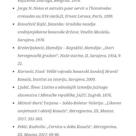
književna zadruga, Beograd, 1978.
Jorga N.:Notes et extraits pour servir a l’histoiredes
croisades au XVe siecle,II, Ernest Leroux, Paris, 1899.
Kovačević Kojić, Desanka: Gradska naselja
srednjovjekovne bosanske države, Veselin Masleša,
Sarajevo, 1978.
Kreševljaković, Hamdija – Kapidžić, Hamdija: „Stari
hercegovački gradovi“, Naše starine, II, Sarajevo, 1954, 9-
22.
Kurtović, Esad: Veliki vojvoda bosanski Sandalj Hranič
Kosača, Institut za istoriju, Sarajevo, 2009.
Ljubić, Šime: Listine o odnošajih izmedju južnoga
slavenstva i Mletačke republike, JAZU, Zagreb, 1878,
Mićević-Đurić Tatjana – Soldo-Rešetar Valerija: „Likovne
umjetnosti i obitelj Kosača“, Hercegovina, III, Mostar,
2017, 331-363.
Pekić, Radmilo: „Cernica u doba Kosača“, Hercegovina,
III, Mostar, 2017, 69-98.