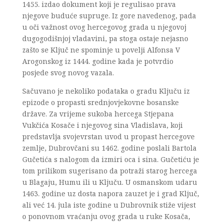
1455. izdao dokument koji je regulisao prava
njegove buduće supruge. Iz gore navedenog, pada
u oči važnost ovog hercegovog grada u njegovoj
dugogodišnjoj vladavini, pa stoga ostaje nejasno
zašto se Ključ ne spominje u povelji Alfonsa V
Arogonskog iz 1444. godine kada je potvrdio
posjede svog novog vazala.
Sačuvano je nekoliko podataka o gradu Ključu iz
epizode o propasti srednjovjekovne bosanske
države. Za vrijeme sukoba hercega Stjepana
Vukčića Kosače i njegovog sina Vladislava, koji
predstavlja svojevrstan uvod u propast hercegove
zemlje, Dubrovčani su 1462. godine poslali Bartola
Gučetića s nalogom da izmiri oca i sina. Gučetiću je
tom prilikom sugerisano da potraži starog hercega
u Blagaju, Humu ili u Ključu. U osmanskom udaru
1463. godine uz dosta napora zauzet je i grad Ključ,
ali već 14. jula iste godine u Dubrovnik stiže vijest
o ponovnom vraćanju ovog grada u ruke Kosača,