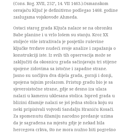
(Cons. Rog. XVII, 252
’,
14. VII 1463.).Osmanskom
osvajaču Ključ je definitivno podlegao 1468. godine
zaslugama vojskovođe Ahmeda.
Ostaci starog grada Ključa nalaze se na obronku
Babe planine i u vrlo lošem su stanju. Kroz XX
stoljeće više istraživača je posjetilo ruševine
ključke tvrđave nudeći svoje analize i zapažanja o
konstrukciji iste. Iz svih tih opservacija može se
zaključiti da okosnicu grada sačinjavaju tri stijene
spojene zidovima sa istočne i zapadne strane.
Jasno su uočljiva dva dijela grada, gornji i donji,
spojena tajnim prolazom. Pristup gradu bio je sa
sjeveroistočne strane, gdje se desno iza ulaza
nalazi u kamenu uklesana stolica. Ispred grada u
blizini džamije nalazi se još jedna stolica koju su
neki pripisivali vojvodi Sandalju Hraniću Kosači.
Za spomenutu džamiju narodno predanje uzima
da je sagrađena na mjestu gdje je nekad bila
hercegova crkva, što ne mora nužno biti pogrešno