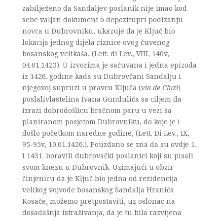
zabilježeno da Sandaljev poslanik nije imao kod
sebe valjan dokument o depozitupri podizanju
novca u Dubrovniku, ukazuje da je Ključ bio
lokacija jednog dijela riznice ovog čuvenog
bosanskog velikaša, (Lett. di Lev., VIII, 140v,
04.01.1423). U izvorima je sačuvana i jedna epizoda
iz 1426. godine kada su Dubrovčani Sandalju i
njegovoj supruzi u pravcu Ključa (
via de Cluzi
)
poslalivlastelina Ivana Gundulića sa ciljem da
izrazi dobrodošlicu bračnom paru u vezi sa
planiranom posjetom Dubrovniku, do koje je i
došlo početkom naredne godine, (Lett. Di Lev., IX,
95-95v, 10.01.1426.). Pouzdano se zna da su ovdje 1.
I 1431. boravili dubrovački poslanici koji su pisali
svom knezu u Dubrovnik. Uzimajući u obzir
činjenicu da je Ključ bio jedna od rezidencija
velikog vojvode bosanskog Sandalja Hranića
Kosače, možemo pretpostaviti, uz oslonac na
dosadašnja istraživanja, da je tu bila razvijena