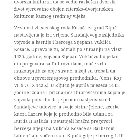
dvorska kultura i da se vodio raskošan dvorski
život vjerovatno obojen ritersko-dvorjanskom
kulturom kasnog srednjeg vijeka.
Vezanost vlasteoskog roda Kosača za grad Ključ
nastavljena je iza vrijeme Sandaljevog nasljednika
vojvode a kasnije i hercega Stjepana Vukčića
Kosače. Upravo je tu, odmah po stupanju na vlast
1435. godine, vojvoda Stjepan Vukčićvodio jedan
dio pregovora sa Dubrovnikom, inače vrlo
mukotrpnih za obje strane, a koji su trebali da
obnove ugovorenjegovog prethodnika, (Cons. Rog.
VI, 9
’
, 6. X 1435.). U Ključu je aprila mjeseca 1443.
godine izdana i priznanica Dubrovčanima kojom je
vojvoda potvrdio da je primio nasljedstvo od
Sandaljeve udovice, a svoje strine Jelene, kćerke
kneza Lazara koja je prethodno bila udana za
Đurđa II Balšića. I neuspjeli bračni pregovori
hercega Stjepana Vukčića Kosače sa Barbarom
Lihtenštajn vođeni su u Ključu gdje je herceg 1. III