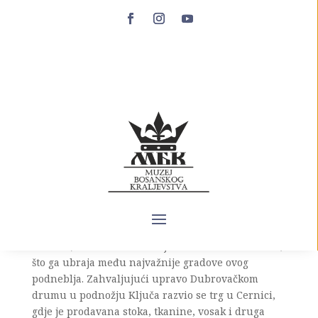
Ključ kod Gacka
Srednjovjekovni grad Ključ u historijskim izvorima
se prvi put spominje u ispravi Sandalja Hranića
Kosače od 28.12.1410. godine (
in castro Cluz
) kojom
je ovlastio arhiđakona Teodora da u Zadru potpiše
pogodbu o ustupanju Ostrovice
Mlečanima.Smješten na obroncima Babe planine
iznad Cernice(danas općina Gacko), ovaj grad-
tvrđava u srednjem vijeku nadzirao je najvažniji
dubrovački trgovački put na teritoriji pod vlašću
Kosača (Dubrovnik-Trebinje-Gacko-Čemerno-Foča)
što ga ubraja među najvažnije gradove ovog
podneblja. Zahvaljujući upravo Dubrovačkom
drumu u podnožju Ključa razvio se trg u Cernici,
gdje je prodavana stoka, tkanine, vosak i druga