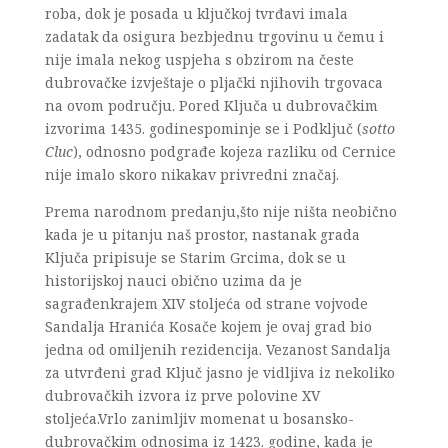
roba, dok je posada u ključkoj tvrđavi imala
zadatak da osigura bezbjednu trgovinu u čemu i
nije imala nekog uspjeha s obzirom na česte
dubrovačke izvještaje o pljački njihovih trgovaca
na ovom području. Pored Ključa u dubrovačkim
izvorima 1435. godinespominje se i Podključ (
sotto
Cluc
), odnosno podgrađe kojeza razliku od Cernice
nije imalo skoro nikakav privredni značaj.
Prema narodnom predanju,što nije ništa neobično
kada je u pitanju naš prostor, nastanak grada
Ključa pripisuje se Starim Grcima, dok se u
historijskoj nauci obično uzima da je
sagrađenkrajem XIV stoljeća od strane vojvode
Sandalja Hranića Kosače kojem je ovaj grad bio
jedna od omiljenih rezidencija. Vezanost Sandalja
za utvrđeni grad Ključ jasno je vidljiva iz nekoliko
dubrovačkih izvora iz prve polovine XV
stoljeća.Vrlo zanimljiv momenat u bosansko-
dubrovačkim odnosima iz 1423. godine, kada je