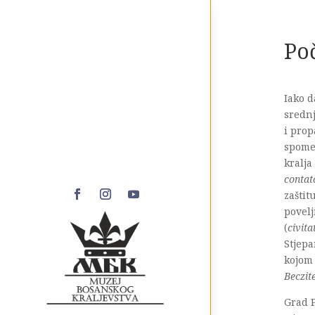
Poč
Iako d
srednj
i prop
spomen
kralja
contat
zaštit
povelj
(
civita
Stjepa
kojom 
Beczit
Grad P