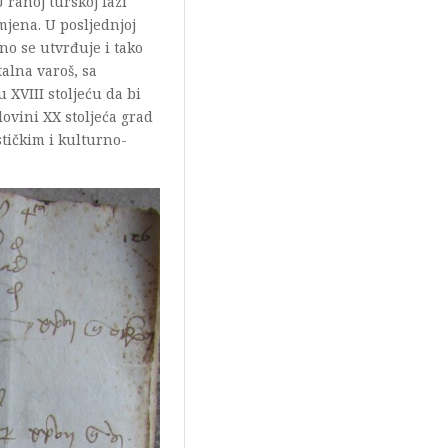
 ranoj turskoj fazi
mjena. U posljednjoj
tno se utvrđuje i tako
talna varoš, sa
 XVIII stoljeću da bi
lovini XX stoljeća grad
tičkim i kulturno-