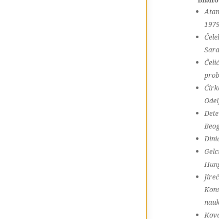
Atan
1979
Čele
Sara
Čeli
prob
Ćirk
Odel
Dete
Beog
Dini
Gelc
Hung
Jire
Kons
nauk
Kova