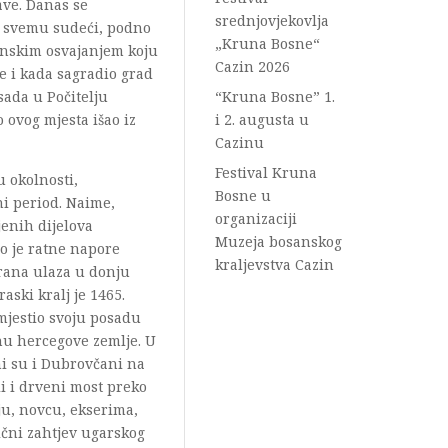
ave. Danas se
srednjovjekovlja
Po svemu sudeći, podno
„Kruna Bosne“
manskim osvajanjem koju
Cazin 2026
 je i kada sagradio grad
sada u Počitelju
“Kruna Bosne” 1.
o ovog mjesta išao iz
i 2. augusta u
Cazinu
Festival Kruna
u okolnosti,
Bosne u
ni period. Naime,
organizaciji
jenih dijelova
Muzeja bosanskog
o je ratne napore
kraljevstva Cazin
brana ulaza u donju
aski kralj je 1465.
jestio svoju posadu
nu hercegove zemlje. U
ni su i Dubrovčani na
li i drveni most preko
ju, novcu, ekserima,
ični zahtjev ugarskog