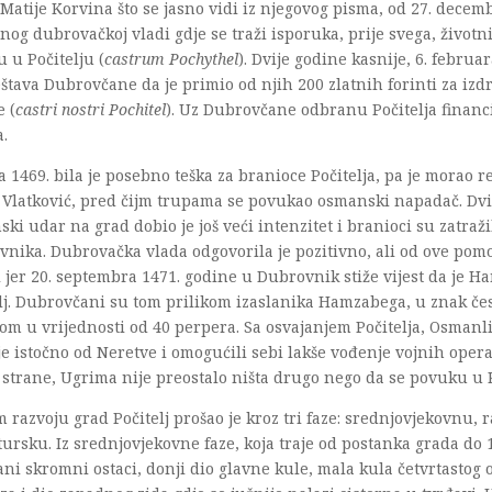
 Matije Korvina što se jasno vidi iz njegovog pisma, od 27. decem
og dubrovačkoj vladi gdje se traži isporuka, prije svega, život
 u Počitelju (
castrum Pochythel
). Dvije godine kasnije, 6. februa
štava Dubrovčane da je primio od njih 200 zlatnih forinti za izd
 (
castri
nostri Pochitel
). Uz Dubrovčane odbranu Počitelja financi
a.
 1469. bila je posebno teška za branioce Počitelja, pa je morao r
 Vlatković, pred čijm trupama se povukao osmanski napadač. Dvi
ki udar na grad dobio je još veći intenzitet i branioci su zatraž
nika. Dubrovačka vlada odgovorila je pozitivno, ali od ove pomo
i jer 20. septembra 1471. godine u Dubrovnik stiže vijest da je 
lj. Dubrovčani su tom prilikom izaslanika Hamzabega, u znak čes
lom u vrijednosti od 40 perpera. Sa osvajanjem Počitelja, Osmanli
je istočno od Neretve i omogućili sebi lakše vođenje vojnih opera
strane, Ugrima nije preostalo ništa drugo nego da se povuku u 
 razvoju grad Počitelj prošao je kroz tri faze: srednjovjekovnu, 
ursku. Iz srednjovjekovne faze, koja traje od postanka grada do 1
ni skromni ostaci, donji dio glavne kule, mala kula četvrtastog 