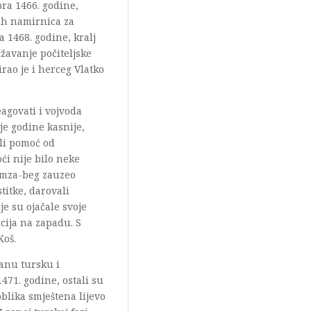
bra 1466. godine,
nih namirnica za
ra 1468. godine, kralj
ržavanje počiteljske
rao je i herceg Vlatko
eagovati i vojvoda
je godine kasnije,
ili pomoć od
ći nije bilo neke
Hamza-beg zauzeo
titke, darovali
je su ojačale svoje
cija na zapadu. S
Koš.
ranu tursku i
471. godine, ostali su
oblika smještena lijevo