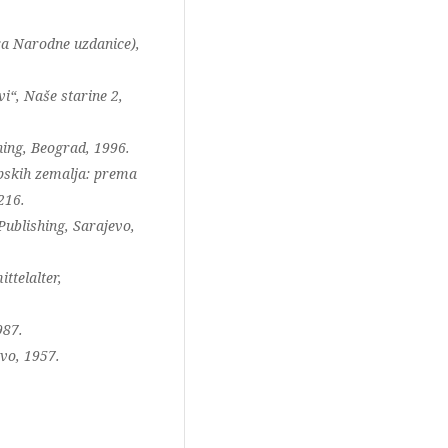
ra Narodne uzdanice),
i“, Naše starine 2,
hing, Beograd, 1996.
rpskih zemalja: prema
216.
Publishing, Sarajevo,
ttelalter,
987.
vo, 1957.