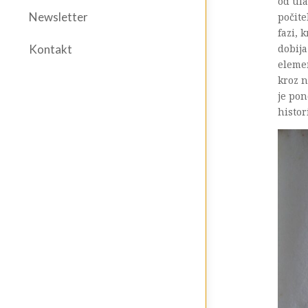
od ula
Newsletter
počite
fazi, 
dobija
Kontakt
elemen
kroz n
je pon
histor