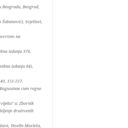
 u Beogradu, Beograd,
 Šabanović), Svjetlost,
 osvrtom na
ebna izdanja 376,
sebna izdanja 84),
940, 151-257.
ae Ragusanae cum regno
 vijeku“ u: Zbornik
deljenje društvenih
žave, Veselin Masleša,