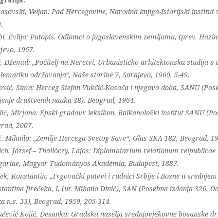
asovski, Veljan: Pad Hercegovine, Narodna knjiga-Istorijski institut
.
bi, Evlija: Putopis. Odlomci o jugoslavenskim zemljama, (prev. Hazim
jevo, 1967.
ć, Džemal: „Počitelj na Neretvi. Urbanističko-arhitektonska studija s
lematiku održavanja“, Naše starine 7, Sarajevo, 1960, 5-49.
ović, Sima: Herceg Stefan Vukčič-Kosača i njegovo doba, SANU (Pos
jenje društvenih nauka 48), Beograd, 1964.
lić, Mirjana: Epski gradovi: leksikon, Balkanološki institut SANU (Po
rad, 2007.
ć, Mihailo: „Zemlje Hercega Svetog Save“, Glas SKA 182, Beograd, 1
ich, József – Thallóczy, Lajos: Diplomatarium relationum reipublic
ariae, Magyar Tudományos Akadémia, Budapest, 1887.
ček, Konstantin: „Trgovački putevi i rudnici Srbije i Bosne u srednjem
tantina Jirečeka, I, (ur. Mihailo Dinić), SAN (Posebna izdanja 326, O
a n.s. 33), Beograd, 1959, 205-314.
čević Kojić, Desanka: Gradska naselja srednjovjekovne bosanske dr