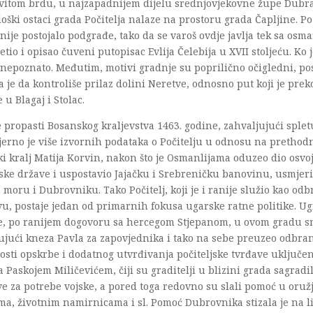
ovitom brdu, u najzapadnijem dijelu srednjovjekovne župe Dubr
oški ostaci grada Počitelja nalaze na prostoru grada Čapljine. 
nije postojalo podgrađe, tako da se varoš ovdje javlja tek sa os
jetio i opisao čuveni putopisac Evlija Čelebija u XVII stoljeću. Ko
 nepoznato. Međutim, motivi gradnje su poprilično očigledni, po
a je da kontroliše prilaz dolini Neretve, odnosno put koji je prek
 u Blagaj i Stolac.
e propasti Bosanskog kraljevstva 1463. godine, zahvaljujući splet
erno je više izvornih podataka o Počitelju u odnosu na prethod
i kralj Matija Korvin, nakon što je Osmanlijama oduzeo dio osvo
ke države i uspostavio Jajačku i Srebreničku banovinu, usmjeri
moru i Dubrovniku. Tako Počitelj, koji je i ranije služio kao od
u, postaje jedan od primarnih fokusa ugarske ratne politike. Ugr
e, po ranijem dogovoru sa hercegom Stjepanom, u ovom gradu sm
ujući kneza Pavla za zapovjednika i tako na sebe preuzeo odbra
osti opskrbe i dodatnog utvrđivanja počiteljske tvrđave uključe
a Paskojem Miličevićem, čiji su graditelji u blizini grada sagradi
e za potrebe vojske, a pored toga redovno su slali pomoć u oruž
a, životnim namirnicama i sl. Pomoć Dubrovnika stizala je na l