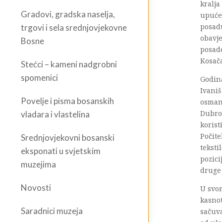
kralja
Gradovi, gradska naselja,
upućen
posadu
trgovi i sela srednjovjekovne
obavje
Bosne
posade
Kosač
Stećci – kameni nadgrobni
spomenici
Godina
Ivaniš
Povelje i pisma bosanskih
osmans
Dubrov
vladara i vlastelina
korist
Počite
Srednjovjekovni bosanski
teksti
eksponati u svjetskim
pozici
muzejima
druge 
Novosti
U svom
kasnot
Saradnici muzeja
sačuva