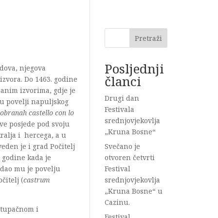
Pretraži
Posljednji
adova, njegova
članci
izvora. Do 1463. godine
anim izvorima, gdje je
Drugi dan
 u povelji napuljskog
Festivala
dobranah castello con lo
srednjovjekovlja
ove posjede pod svoju
„Kruna Bosne“
ralja i hercega, a u
eden je i grad Počitelj
Svečano je
e godine kada je
otvoren četvrti
zdao mu je povelju
Festival
čitelj (
castrum
srednjovjekovlja
„Kruna Bosne“ u
Cazinu.
istupačnom i
Festival