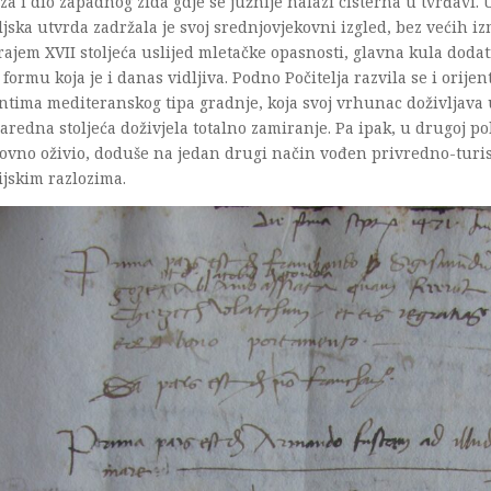
za i dio zapadnog zida gdje se južnije nalazi cisterna u tvrđavi. U
ljska utvrda zadržala je svoj srednjovjekovni izgled, bez većih iz
krajem XVII stoljeća uslijed mletačke opasnosti, glavna kula doda
 formu koja je i danas vidljiva. Podno Počitelja razvila se i orijen
tima mediteranskog tipa gradnje, koja svoj vrhunac doživljava u
aredna stoljeća doživjela totalno zamiranje. Pa ipak, u drugoj po
ovno oživio, doduše na jedan drugi način vođen privredno-turis
ijskim razlozima.