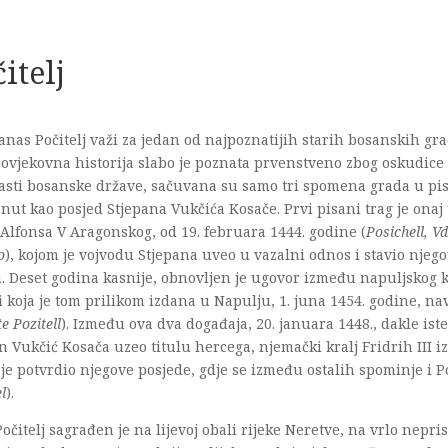
itelj
anas Počitelj važi za jedan od najpoznatijih starih bosanskih gr
ovjekovna historija slabo je poznata prvenstveno zbog oskudice 
asti bosanske države, sačuvana su samo tri spomena grada u pis
ut kao posjed Stjepana Vukčića Kosače. Prvi pisani trag je onaj
 Alfonsa V Aragonskog, od 19. februara 1444. godine (
Posichell, V
o
), kojom je vojvodu Stjepana uveo u vazalni odnos i stavio njeg
u. Deset godina kasnije, obnovljen je ugovor između napuljskog k
i koja je tom prilikom izdana u Napulju, 1. juna 1454. godine, nav
te Pozitell
). Između ova dva događaja, 20. januara 1448., dakle ist
n Vukčić Kosača uzeo titulu hercega, njemački kralj Fridrih III i
je potvrdio njegove posjede, gdje se između ostalih spominje i Po
el
).
očitelj sagrađen je na lijevoj obali rijeke Neretve, na vrlo nepr