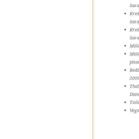
Sara
Kreš
Sara
Kreš
Sara
Miši
Miši
pisa
Redž
2009
Thal
Dunc
Toši
Vego