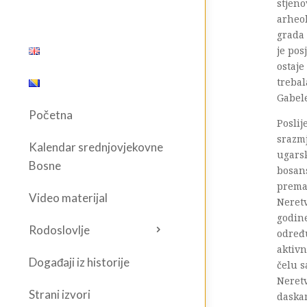
stjen
arheol
grada 
je pos
ostaje
trebal
Gabele
Početna
Poslij
srazmj
Kalendar srednjovjekovne
ugarsk
Bosne
bosans
prema 
Video materijal
Neretv
godin
Rodoslovlje
određ
aktivn
Događaji iz historije
čelu s
Neretv
Strani izvori
daskam