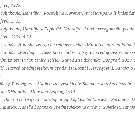
jevo, 1978.
evljaković, Hamdija: „Počitelj na Neretvi“, (preštampano iz kalenda
jevo, 1933.
evljaković, Hamdija – Kapidžić, Hamdija: „Stari hercegovački gradov
jevo, 1954, 9-22.
ć, Siniša: Humska zemlja u srednjem veku, DBR International Publis
ć, Siniša: „Počitelj“ u: Leksikon gradova i trgova srednjovekovnih s
nim izvorima (ur. Siniša Mišić), Zavod za udžbenike, Beograd, 2010, 
ić, Husref: Srednjovjekovni gradovi u Bosni i Hercegovini, Sarajevo 
.
lóczy, Ludwig von: Studien zur geschichte Bosniens und Serbiens in mi
ker&Humblot, München-Leipzig, 1914.
ć, Đuro: Trg Drijeva u srednjem vijeku, Veselin Masleša, Sarajevo, 1
, Marko: Naselja bosanske srednjevjekovne države, Svjetlost, Saraje