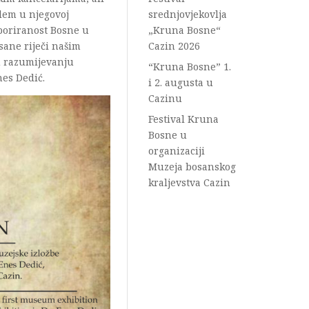
lem u njegovoj
srednjovjekovlja
poriranost Bosne u
„Kruna Bosne“
sane riječi našim
Cazin 2026
 razumijevanju
“Kruna Bosne” 1.
nes Dedić.
i 2. augusta u
Cazinu
Festival Kruna
Bosne u
organizaciji
Muzeja bosanskog
kraljevstva Cazin