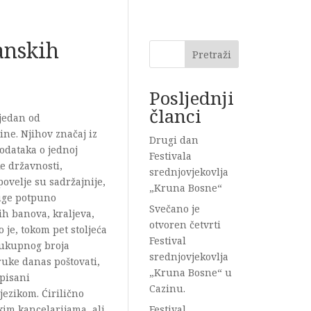
anskih
Pretraži
Posljednji
članci
 jedan od
ne. Njihov značaj iz
Drugi dan
odataka o jednoj
Festivala
e državnosti,
srednjovjekovlja
ovelje su sadržajnije,
„Kruna Bosne“
ruge potpuno
Svečano je
ih banova, kraljeva,
otvoren četvrti
je, tokom pet stoljeća
Festival
 ukupnog broja
srednjovjekovlja
oruke danas poštovati,
„Kruna Bosne“ u
 pisani
Cazinu.
jezikom. Ćirilično
im kancelarijama, ali
Festival