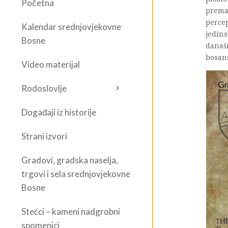
Početna
prema
percep
Kalendar srednjovjekovne
jedins
Bosne
današ
bosans
Video materijal
Rodoslovlje
Događaji iz historije
Strani izvori
Gradovi, gradska naselja,
trgovi i sela srednjovjekovne
Bosne
Stećci – kameni nadgrobni
spomenici