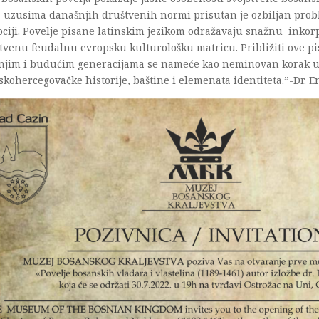
 uzusima današnjih društvenih normi prisutan je ozbiljan prob
ciji. Povelje pisane latinskim jezikom odražavaju snažnu inkor
tvenu feudalnu evropsku kulturološku matricu. Približiti ove pi
njim i budućim generacijama se nameće kao neminovan korak u
kohercegovačke historije, baštine i elemenata identiteta.”-Dr. E