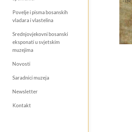
Povelje i pisma bosanskih
vladara i vlastelina
Srednjovjekovni bosanski
eksponati u svjetskim
muzejima
Novosti
Saradnici muzeja
Newsletter
Kontakt