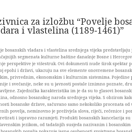
zivnica za izložbu “Povelje bos
dara i vlastelina (1189-1461)”
je bosanskih vladara i vlastelina srednjega vijeka predstavljaju
čajnijih segmenata kulturne baštine današnje Bosne i Hercegovi
je perspektive je višestruk. Ovi dokumenti nude širok spektar p
oj epohi i državi, ukazuju na sve elemente onovremene bosansk
čkim, privrednim, ekonomskim i kulturnim sistemima. Pojedine p
nije i svečanije, neke su u javnosti postale iznimno poznate, d
avljene. Zajednička karakteristika im je da su to glasovi bosansk
lina, odnosno bosanskog naroda srednjega vijeka. S obzirom kako 
jnosti bosanske države, sačuvano samo nekokoliko procenata od
enih povelja, neminovno je preživjela slova, riječi, rečenice i p
retirati i ispravno razumjeti. Produkti bosanskih kancelarija su
lavenskim jezikom, od tadašnjih susjeda nazivanim i bosanskim 
bosanskih povelja pokazuje jasne osobenosti svojstvene bosansk