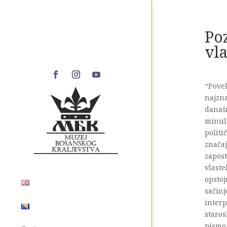
Po
vla
“Povel
najzna
današn
minul
politi
značaj
zapost
vlaste
opsto
sačinj
interp
staros
pismo 