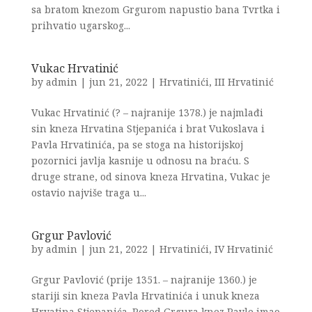
sa bratom knezom Grgurom napustio bana Tvrtka i
prihvatio ugarskog...
Vukac Hrvatinić
by
admin
|
jun 21, 2022
|
Hrvatinići
,
III Hrvatinić
Vukac Hrvatinić (? – najranije 1378.) je najmlađi
sin kneza Hrvatina Stjepanića i brat Vukoslava i
Pavla Hrvatinića, pa se stoga na historijskoj
pozornici javlja kasnije u odnosu na braću. S
druge strane, od sinova kneza Hrvatina, Vukac je
ostavio najviše traga u...
Grgur Pavlović
by
admin
|
jun 21, 2022
|
Hrvatinići
,
IV Hrvatinić
Grgur Pavlović (prije 1351. – najranije 1360.) je
stariji sin kneza Pavla Hrvatinića i unuk kneza
Hrvatina Stjepanića. Pored Grgura knez Pavle imao