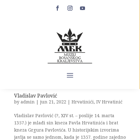
Resa
by
admin
|
jun 21, 2022
|
Hrvatinići
,
IV Hrvatinić
Resa (XIV st. – poslije 1393.) je kćerka vojvode Vukca
Hrvatinića i sestra čuvenog bosanskog magnata
Hrvoja Vukčića Hrvatinića. Pored Rese, vojvoda
Vukac je imao još dvije kćerke, Vučicu i još jednu
nepoznatog imena. U historijskim izvorima Resu
susrećemo samo jednom...
Vladislav Pavlović
by
admin
|
jun 21, 2022
|
Hrvatinići
,
IV Hrvatinić
Vladislav Pavlović (?, XIV st. – poslije 14. marta
1357.) je mlađi sin kneza Pavla Hrvatinića i brat
kneza Grgura Pavlovića. U historijskim izvorima
javlja se samo jednom, kada je 1357. godine zajedno