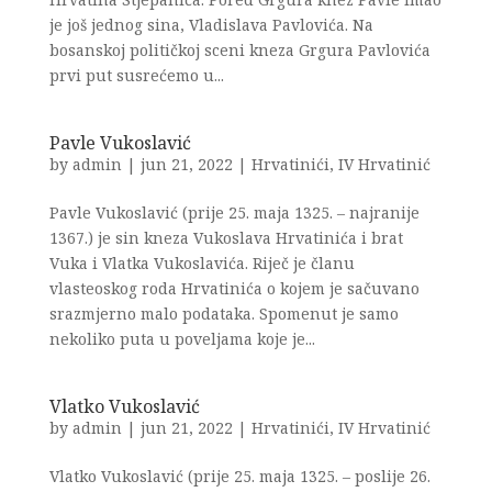
je još jednog sina, Vladislava Pavlovića. Na
bosanskoj političkoj sceni kneza Grgura Pavlovića
prvi put susrećemo u...
Pavle Vukoslavić
by
admin
|
jun 21, 2022
|
Hrvatinići
,
IV Hrvatinić
Pavle Vukoslavić (prije 25. maja 1325. – najranije
1367.) je sin kneza Vukoslava Hrvatinića i brat
Vuka i Vlatka Vukoslavića. Riječ je članu
vlasteoskog roda Hrvatinića o kojem je sačuvano
srazmjerno malo podataka. Spomenut je samo
nekoliko puta u poveljama koje je...
Vlatko Vukoslavić
by
admin
|
jun 21, 2022
|
Hrvatinići
,
IV Hrvatinić
Vlatko Vukoslavić (prije 25. maja 1325. – poslije 26.