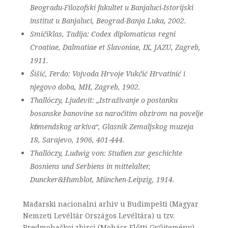
Beogradu-Filozofski fakultet u Banjaluci-Istorijski
institut u Banjaluci, Beograd-Banja Luka, 2002.
Smičiklas, Tadija: Codex diplomaticus regni
Croatiae, Dalmatiae et Slavoniae, IX, JAZU, Zagreb,
1911.
Šišić, Ferdo: Vojvoda Hrvoje Vukčić Hrvatinić i
njegovo doba, MH, Zagreb, 1902.
Thallόczy, Ljudevit: „Istraživanje o postanku
bosanske banovine sa naročitim obzirom na povelje
kӧrmendskog arkiva“, Glasnik Zemaljskog muzeja
18, Sarajevo, 1906, 401-444.
Thallóczy, Ludwig von: Studien zur geschichte
Bosniens und Serbiens in mittelalter,
Duncker&Humblot, München-Leipzig, 1914.
Mađarski nacionalni arhiv u Budimpešti (Magyar
Nemzeti Levéltár Országos Levéltára) u tzv.
Predmohačkoj zbirci (Mohács Előtti Gyűjtemény)