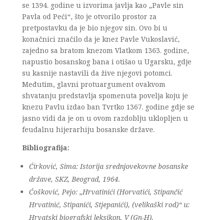
se 1394. godine u izvorima javlja kao „Pavle sin
Pavla od Peći“, što je otvorilo prostor za
pretpostavku da je bio njegov sin. Ovo bi u
konačnici značilo da je knez Pavle Vukoslavić,
zajedno sa bratom knezom Vlatkom 1363. godine,
napustio bosanskog bana i otišao u Ugarsku, gdje
su kasnije nastavili da žive njegovi potomci.
Međutim, glavni protuargument ovakvom
shvatanju predstavlja spomenuta povelja koju je
knezu Pavlu izdao ban Tvrtko 1367. godine gdje se
jasno vidi da je on u ovom razdoblju uklopljen u
feudalnu hijerarhiju bosanske države.
Bibliografija:
Ćirković, Sima: Istorija srednjovekovne bosanske
države, SKZ, Beograd, 1964.
Ćošković, Pejo: „Hrvatinići (Horvatići, Stipančić
Hrvatinić, Stipanići, Stjepanići), (velikaški rod)“ u:
Hrvatski biografski leksikon, V (Gn-H),