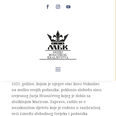
Pavle Vukoslavić
Pavle Vukoslavić (prije 25. maja 1325. – najranije
1367.) je sin kneza Vukoslava Hrvatinića i brat
Vuka i Vlatka Vukoslavića. Riječ je članu
vlasteoskog roda Hrvatinića o kojem je sačuvano
srazmjerno malo podataka. Spomenut je samo
nekoliko puta u poveljama koje je izdao njegov otac
i bosanski vladari. Na historijskoj pozornici javlja
se sa poveljom, izdatoj u gradu Ključu 25. maja
1325. godine, kojom je njegov otac knez Vukoslav,
na molbu svojih podanika, poklonio slobodu sinu
izvjesnog Jurja Hranićevog kojeg je dobio sa
sluškinjom Maricom. Zapravo, radilo se o
nezakonitom djetetu koje je rođeno u vanbračnoj
vezi između slobodnog čovjeka i podanika