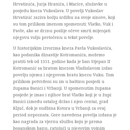
Hrvatinića, Jurja Hranića, i Marice, služavke u
posjedu kneza Vukoslava. U povelji Vukoslav
Hrvatinić zaziva božju srdžbu na svoje sinove, koji
su tom prilikom imenom spomenuti: Vlatko, Vuk i
Pavle, ako se drznu poslije očeve smrti mijenjati
njegovu volju pretočenu u tekst povelje.
U historijskim izvorima kneza Pavla Vukoslavića,
kao podanika dinastije Kotromanića, možemo
pratiti tek od 1351. godine kada je ban Stjepan II
Kotromanić sa bratom knezom Vladislavom izdao
povelju njemu i njegovom bratu knezu Vuku. Tom
prilikom potvrđeni su im u baštinu posjedi u
župama Banici i Vrbanji. U spomenutim župama
posjede je imao i njihov brat Vlatko koji je u župi
Banici između ostalog držao i njen centar, grad
Ključ, dok je sudbina Kotora u Vrbanji za ovaj
period nepoznata. Gore navedena povelja izdana je
kao nagrada za vjernu službu koju je prema
bosanskom banu, ratujući u njegovim vojnim