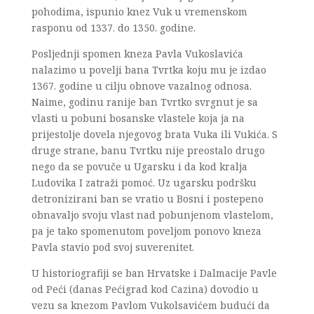
pohodima, ispunio knez Vuk u vremenskom
rasponu od 1337. do 1350. godine.
Posljednji spomen kneza Pavla Vukoslavića
nalazimo u povelji bana Tvrtka koju mu je izdao
1367. godine u cilju obnove vazalnog odnosa.
Naime, godinu ranije ban Tvrtko svrgnut je sa
vlasti u pobuni bosanske vlastele koja ja na
prijestolje dovela njegovog brata Vuka ili Vukića. S
druge strane, banu Tvrtku nije preostalo drugo
nego da se povuče u Ugarsku i da kod kralja
Ludovika I zatraži pomoć. Uz ugarsku podršku
detronizirani ban se vratio u Bosni i postepeno
obnavaljo svoju vlast nad pobunjenom vlastelom,
pa je tako spomenutom poveljom ponovo kneza
Pavla stavio pod svoj suverenitet.
U historiografiji se ban Hrvatske i Dalmacije Pavle
od Peći (danas Pećigrad kod Cazina) dovodio u
vezu sa knezom Pavlom Vukolsavićem budući da