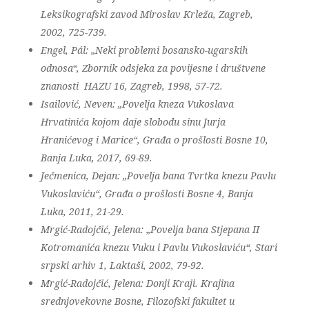
Leksikografski zavod Miroslav Krleža, Zagreb,
2002, 725-739.
Engel, Pál: „Neki problemi bosansko-ugarskih
odnosa“, Zbornik odsjeka za povijesne i društvene
znanosti HAZU 16, Zagreb, 1998, 57-72.
Isailović, Neven: „Povelja kneza Vukoslava
Hrvatinića kojom daje slobodu sinu Jurja
Hranićevog i Marice“, Građa o prošlosti Bosne 10,
Banja Luka, 2017, 69-89.
Ječmenica, Dejan: „Povelja bana Tvrtka knezu Pavlu
Vukoslaviću“, Građa o prošlosti Bosne 4, Banja
Luka, 2011, 21-29.
Mrgić-Radojčić, Jelena: „Povelja bana Stjepana II
Kotromanića knezu Vuku i Pavlu Vukoslaviću“, Stari
srpski arhiv 1, Laktaši, 2002, 79-92.
Mrgić-Radojčić, Jelena: Donji Kraji. Krajina
srednjovekovne Bosne, Filozofski fakultet u