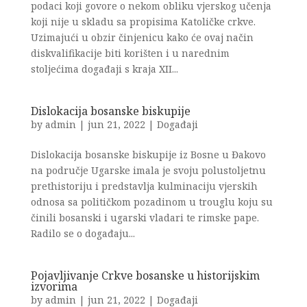
podaci koji govore o nekom obliku vjerskog učenja
koji nije u skladu sa propisima Katoličke crkve.
Uzimajući u obzir činjenicu kako će ovaj način
diskvalifikacije biti korišten i u narednim
stoljećima događaji s kraja XII...
Dislokacija bosanske biskupije
by
admin
|
jun 21, 2022
|
Događaji
Dislokacija bosanske biskupije iz Bosne u Đakovo
na područje Ugarske imala je svoju polustoljetnu
prethistoriju i predstavlja kulminaciju vjerskih
odnosa sa političkom pozadinom u trouglu koju su
činili bosanski i ugarski vladari te rimske pape.
Radilo se o događaju...
Pojavljivanje Crkve bosanske u historijskim
izvorima
by
admin
|
jun 21, 2022
|
Događaji