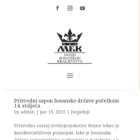
Proširenje teritorija bosanske države
početkom 14. stoljeća
by
admin
|
jan 19, 2023
|
Događaji
Prva polovina XIV stoljeća predstavlja početnu fazu
perioda u kojem je srednjovjekovna Bosna dostigla
svoj najveći razvoj. Ubrzo nakon dolaska na vlast
bosanski ban Stjepan II uspio je najkasnije do
proljeća 1326. godine proširiti državne granice na
oblast Krajine...
Privredni uspon bosanske države početkom
14. stoljeća
by
admin
|
jan 19, 2023
|
Događaji
Privredni razvoj srednjovjekovne Bosne tekao je
karakterističnom putanjom. Iako je bosanska
država uspostavljena najkasnije u X stoljeću, i u