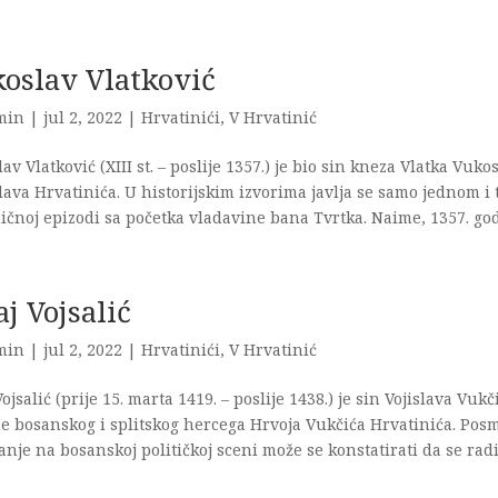
oslav Vlatković
min
|
jul 2, 2022
|
Hrvatinići
,
V Hrvatinić
av Vlatković (XIII st. – poslije 1357.) je bio sin kneza Vlatka Vuk
ava Hrvatinića. U historijskim izvorima javlja se samo jednom i t
čnoj epizodi sa početka vladavine bana Tvrtka. Naime, 1357. god
aj Vojsalić
min
|
jul 2, 2022
|
Hrvatinići
,
V Hrvatinić
Vojsalić (prije 15. marta 1419. – poslije 1438.) je sin Vojislava Vuk
e bosanskog i splitskog hercega Hrvoja Vukčića Hrvatinića. Pos
anje na bosanskoj političkoj sceni može se konstatirati da se radi 