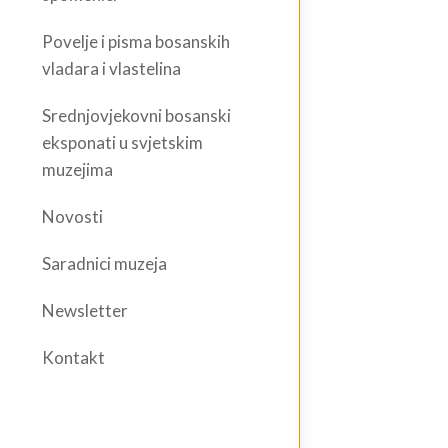
Povelje i pisma bosanskih
vladara i vlastelina
Srednjovjekovni bosanski
eksponati u svjetskim
muzejima
Novosti
Saradnici muzeja
Newsletter
Kontakt