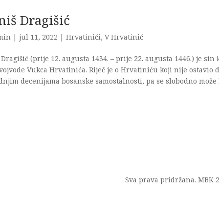
niš Dragišić
min
|
jul 11, 2022
|
Hrvatinići
,
V Hrvatinić
 Dragišić (prije 12. augusta 1434. – prije 22. augusta 1446.) je sin
ojvode Vukca Hrvatinića. Riječ je o Hrvatiniću koji nije ostavio 
dnjim decenijama bosanske samostalnosti, pa se slobodno može ko
Sva prava pridržana. MBK 2