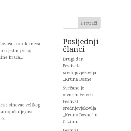
Pretraži
Posljednji
oslavića i unuk kneza
članci
o u jednoj vrloj
ine braća...
Drugi dan
Festivala
srednjovjekovlja
„Kruna Bosne“
Svečano je
otvoren četvrti
Festival
čića i sinovac velikog
srednjovjekovlja
matrajući njegovo
„Kruna Bosne“ u
o...
Cazinu.
Festival