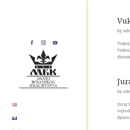
Vuk
by
ad
Vukosl
Vukosl
dinami
Jur
by
ad
Juraj 
vojvod
djelov