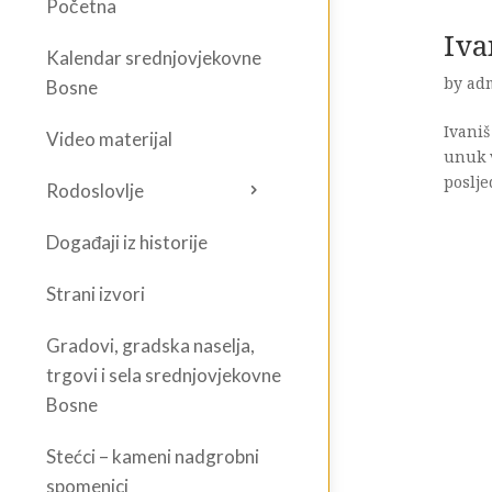
Početna
Iva
Kalendar srednjovjekovne
by
ad
Bosne
Ivaniš
Video materijal
unuk v
poslje
Rodoslovlje
Događaji iz historije
Strani izvori
Gradovi, gradska naselja,
trgovi i sela srednjovjekovne
Bosne
Stećci – kameni nadgrobni
spomenici